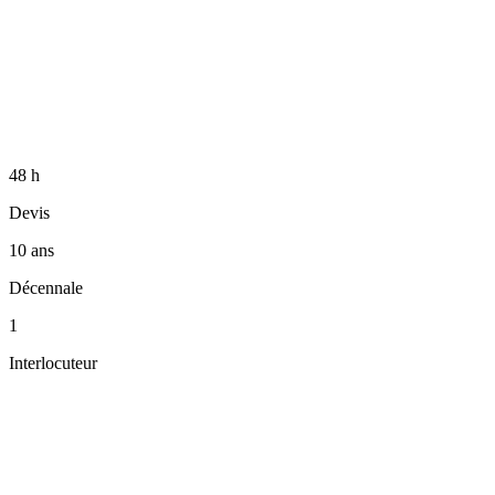
Garantie décennale
1
Interlocuteur unique
Équipe GAD — Lyon
48 h
Devis
10 ans
Décennale
1
Interlocuteur