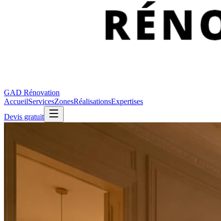
GAD Rénovation
Accueil
Services
Zones
Réalisations
Expertises
Devis gratuit