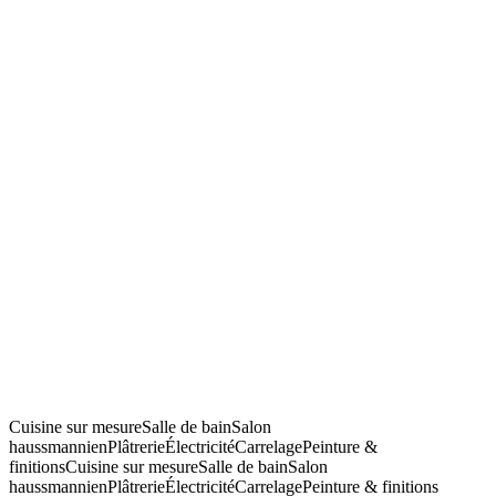
Cuisine sur mesure
Salle de bain
Salon
haussmannien
Plâtrerie
Électricité
Carrelage
Peinture &
finitions
Cuisine sur mesure
Salle de bain
Salon
haussmannien
Plâtrerie
Électricité
Carrelage
Peinture & finitions